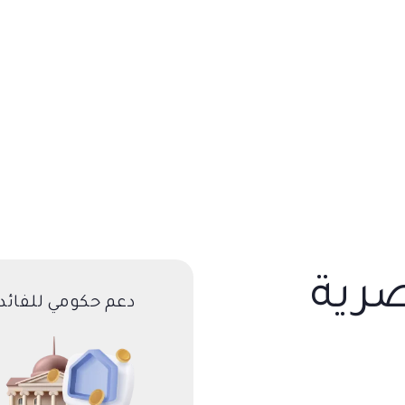
صرية
دعم حكومي للفائد