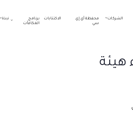
الشركات
محفظة آي إي
الاكتتابات
برنامج
نبذة
سي
المكافآت
هيئة