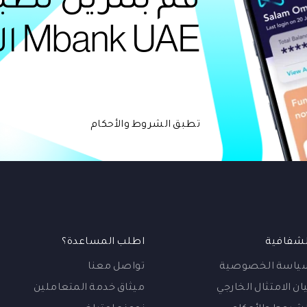
Mbank UAE الآن!
تطبق الشروط والأحكام
لشفافية
اطلب المساعدة؟
ياسة الخصوصية
تواصل معنا
ان الامتثال الخارجي
ميثاق خدمة المتعاملين
لشروط والأحكام
نموذج إعتراض