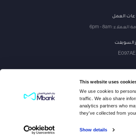
ات العمل
العملاء: 6pm - 8am
 السويفت
E097AE
This website uses cookie
We use cookies to personal
traffic. We also share info
analytics partners who may
they’ve collected from your
Show details