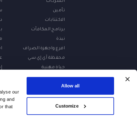
تأمين
س
الاكتتابات
د
برنامج المكافآت
ب
نبذة
م
افرع واجهزة الصراف
ا
محفظة آي إي سي
ع
حياة مهنية
إ
ت
ك
Allow all
alyse our
ing and
Customize
r that
©2026 بنك المارية المحلي ذ.م.م، بنك متخصص مرخص من قبل مصرف الإمارات العربية المتحدة المركزي