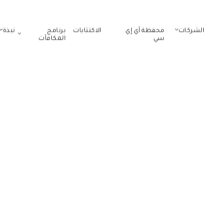
الشركات
محفظة آي إي
الاكتتابات
برنامج
نبذة
سي
المكافآت
 الخدمات والأس