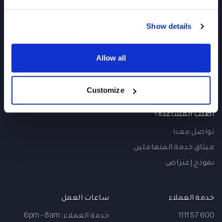
نبذة
ميثاق التدقيق
افرع واجهزة الصراف
استشارة الديون
Show details
محفظة آي إي سي
علاقات المستثمرين
حياة مهنية
إخلاء مسؤولية
Allow all
توعية المتعاملين
كيفية الاستخدام
Customize
اطلب المساعدة؟
تواصل معنا
ميثاق خدمة المتعاملين
نموذج إعتراض
خدمة العملاء
ساعات العمل
600 57 1111
خدمة العملاء: 6pm - 8am