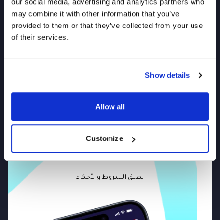
our social media, advertising and analytics partners who
Back
may combine it with other information that you’ve
provided to them or that they’ve collected from your use
of their services.
Show details
Allow all
قم بتنزيل تطبيق
Customize
Mbank UAE الآن!
تطبق الشروط والأحكام