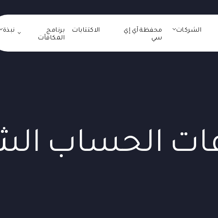
الشركات
محفظة آي إي
الاكتتابات
برنامج
نبذة
سي
المكافآت
ت الحساب الش