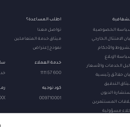
لشفافية
اطلب المساعدة؟
ياسة الخصوصية
تواصل معنا
ان الامتثال الخارجي
ميثاق خدمة المتعاملين
لشروط والأحكام
نموذج إعتراض
ياسة الإبلاغ
خدمة العملاء
ساع
ليل الخدمات والأسعار
600 57 1111
خدمة 
يان حقائق رئيسية
يثاق التدقيق
كود توجيه
رمز
ستشارة الديون
XX
009710001
لاقات المستثمرين
خلاء مسؤولية
وعية المتعاملين
s
يفية الاستخدام