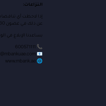
النزاعات:
إذا لاحظت أي تناقضا
عن ذلك في غضون 30 يومًا من تاريخ الكشف.
يساعدنا الإبلاغ في ا
📞 600571111
📧 info@mbankuae.com
🌐 www.mbank.ae