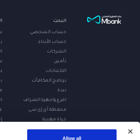
البحث
ا
حساب الشخصي
س
حساب الأبناء
بي
الشركات
ا
تأمين
س
الاكتتابات
د
برنامج المكافآت
ب
نبذة
م
افرع واجهزة الصراف
ا
محفظة آي إي سي
ع
حياة مهنية
إ
ت
ك
Allow all