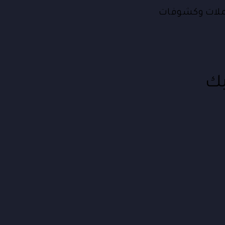
املات وكشوفات
بك