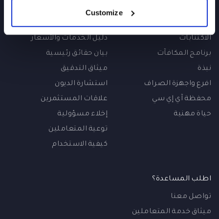
الشركات
الشروط والأحكام
Customize
تأمين
سياسة الإبلاغ
الاكتتابات
دليل الخدمات والأسعار
برنامج المكافآت
بيان حقائق رئيسية
نبذة
ميثاق التدقيق
افرع واجهزة الصراف
استشارة الديون
محفظة آي إي سي
علاقات المستثمرين
حياة مهنية
إخلاء مسؤولية
توعية المتعاملين
كيفية الاستخدام
اطلب المساعدة؟
تواصل معنا
ميثاق خدمة المتعاملين