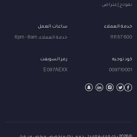
نموذج إعتراض
خدمة العملاء
ساعات العمل
600 57 1111
خدمة العملاء: 6pm - 8am
كود توجيه
رمز السويفت
E097AEXX
009710001
©2026 بنك المارية المحلي ذ.م.م، بنك متخصص مرخص من قبل