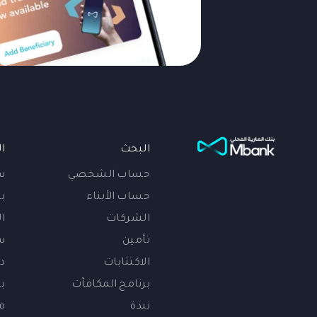
البحث
ا
حساب الشخصي
س
حساب الأبناء
بي
الشركات
ا
تأمين
س
الاكتتابات
د
برنامج المكافآت
ب
نبذة
م