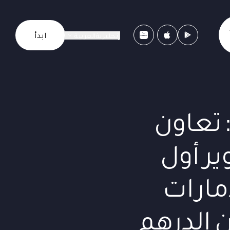
ابدأ
إنجليزية
العربية
 تعاون
 وUSDU لتطوير أول
مارات
 الدرهم