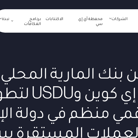
الشركات
محفظة آي إي
الاكتتابات
برنامج
نبذة
سي
المكافآت
 بنك المارية المحلي:
بين آي إي كوين
قمي منظم في دولة الإ
لعملات المستقرة بين