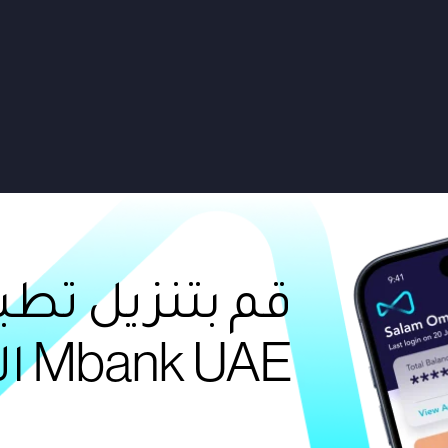
قم بتنزيل تطب
Mbank UAE الآن!