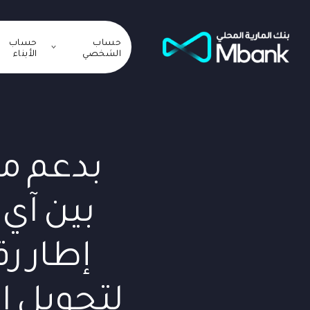
حساب
حساب
الشخصي
الأبناء
بدعم من
إطار ر
لتحويل ا