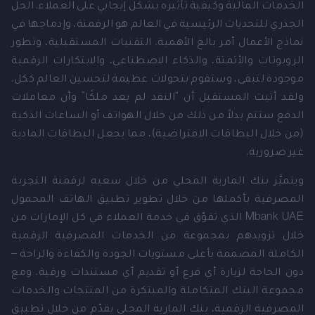
الخدمات المالية وكيفية تأثيره بشكل إيجابي على العملاء. الحل
الجذري للتحديات الرئيسية في العالم هو الرقمنة، وإدماجها في
نماذج الأعمال أمر بالغ الأهمية. التقنيات المستقبلية، وتطور
الروبوتات والأتمتة، والذكاء الاصطناعي، والابتكارات الرقمية
موجودة لتبقى، وستقوم بتحولات عظيمة لتحسين العالم ككل.
ولقد أثبت المستقبل أن “النقد لم يعد ملكًا” وأن معاملات
الدفع ستتم بدلاً من ذلك من خلال الهواتف أو الساعات الذكية
(من خلال البطاقات الافتراضية)، مما يجعل البطاقات المادية
غير ضرورية.
ويتميَّز بنك المارية المحلي من خلال سعيه لرقمنة التجربة
المصرفية بأكملها من خلال تطوير تطبيق الهاتف المحمول
Mbank UAE الذي تفوّق في خدمة العملاء في كل الإمارات من
خلال تزويدهم بمجموعة من الخدمات المصرفية الرقمية
الكاملة المصممة بأعلى مستويات الجودة والكفاءة والراحة –
دون الحاجة لزيارة أي فرع أو تقديم أي مستندات ورقية. ومع
مجموعة البنك المتكاملة والمبتكرة من المنتجات والخدمات
المصرفية الرقمية، بنك المارية المحلي يقدّم من خلال تطبيق