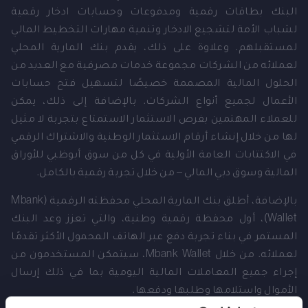
البنك بطاقات رقمية ومدفوعات وحسابات ادخار رقمية
لشباب الأمة لتشجيع الادخار وتنمية مهارات التخطيط المالي
لمستقبلهم. وعلاوة على ذلك، يقدم بنك المارية المحلي
لعملائه من الشركات مجموعة خدمات مصرفية مع العديد من
الحلول المالية المصممة خصيصًا لتسهيل فتح حسابات
الأعمال لجميع أنواع الشركات. بالإضافة إلى ذلك، يمكن
للعملاء المهتمين بفرص الاستثمار الاستمتاع بتجربة لا مثيل
لها من خلال إنشاء أرقام الاستثمار الوطنية والاشتراك الرقمي
في الاكتتابات العامة الأولية في كل من سوق أبوظبي للأوراق
المالية وسوق دبي المالي – من خلال تجربة رقمية بالكامل.
بالإضافة، أطلق بنك المارية المحلي محفظته الرقمية (Mbank
Wallet)، أول محفظة رقمية وطنية، والتي تعزز وعد البنك
المستمر في بناء تجربة دفع عبر الهاتف المحمول الأكثر تقدمًا
لعملائه. من خلال Mbank Wallet، سيتمكن المستخدمون من
إجراء جميع المعاملات المالية اليومية بما في ذلك إرسال
الأموال واستلامها وطلبها ودفعها.